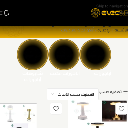
Skip to navigation
Skip to main content
أباجورات و لمباديرات
الرئيسية
اللإضاءة
أباجورات و لمباديرات
أباجورات
أباجورات مكتب
شابوهات
أباجورات
تصفيه حسب