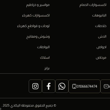
اكسسوارات الحمام
مواسير و خراطيم
البانيوهات
اكسسوارات كهرباء
خلاطات
لوحات و قواطع كهرباء
الدش
وشوش ومفاتيح
احواض
البواطات
مرحاض
اسلاك
برايز
01066674474
© جميع الحقوق محفوظة اليكادي 2025 .
م