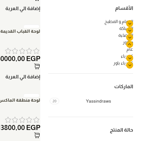
الأقسام
إضافة الي العربة
الحمام و المطبخ
السباكة
لوحة القباب القديمة ٧٠ × ٩٠ سم
اللإضاءة
ديكور
عام
كهرباء
30000,00
EGP
كهرباء باور
إضافة الي العربة
الماركات
لوحة منطقة الماكس اسكندري
Yassindraws
20
13800,00
EGP
حالة المنتج