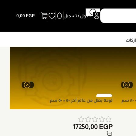
دخول / تسجيل
EGP
0,00
اركات
لوحة بطل من عالم آخر ٥٠ × ٥٠ سم
17250,00
EGP