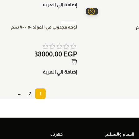
إضافة الي العربة
لوحة مجذوب في المولد ٥٠ × ٧٠ سم
38000,00
EGP
إضافة الي العربة
→
2
1
الحمام والمطبخ
كهرباء