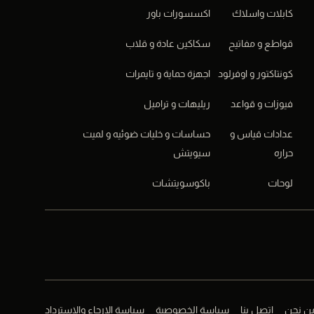
كابلات واسلاك
اكسسورات باور
قواطع و مفاتيح
سكاكين عادة و قلاب
كونتاكتور و اوفرلود
اجهزة حماية و تايمرات
فيوزات و قواعد
ريليهات و تراميل
عدادات قياس و
حساسات و خليات ضوئيه و لميت
حراره
سيويتش
لوحات
باكوسويتشات
ن نحن
اتصل بنا
سياسة الخصوصية
سياسة الإرجاع والاسترداد