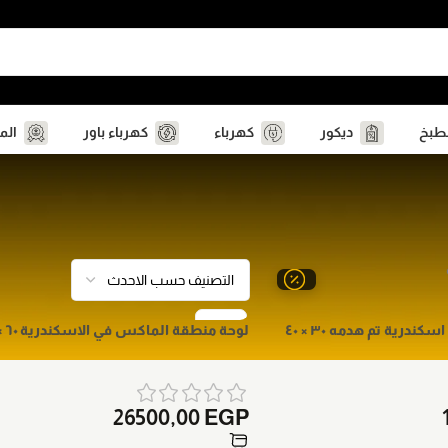
مطبخ
ديكور
كهرباء
كهرباء باور
الم
لوحة مبني تاريخي في اسكندرية تم هدمه ٣٠ × ٤٠
لوحة منطقة الماكس في الاسكندرية ٦٠ × ٨٠ سم
26500,00
EGP