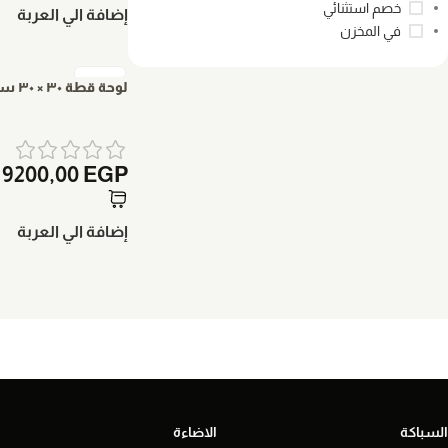
خصم استثنائي
إضافة الي العربة
في المخزن
لوحة قطة ٣٠ × ٣٠ سم
9200,00
EGP
إضافة الي العربة
السباكة
الاضاءة