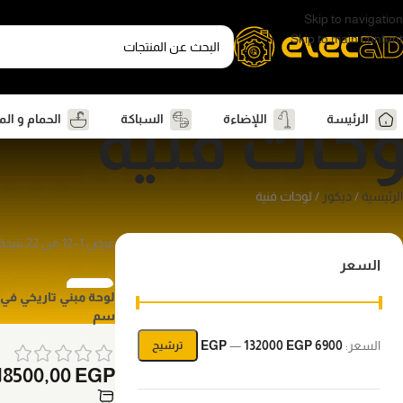
Skip to navigation
Skip to main content
وحات فنية
الرئيسة
اللإضاءة
السباكة
الحمام و ال
الرئيسية
ديكور
لوحات فنية
عرض 1–12 من 22 نتيجة
السعر
سم
السعر:
6900 EGP
132000 EGP
—
ترشيح
18500,00
EGP