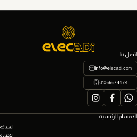
اتصل بنا
info@elecadi.com
01066674474
الاقسام الرئيسية
السباكة
الاضاءة