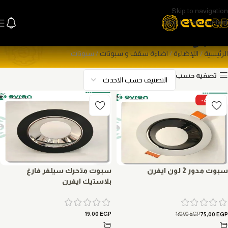
Skip to navigation
Skip to main content
سبوتات
الرئيسية
اللإضاءة
اضاءة سقف و سبوتات
سبوتات
تصفيه حسب
-42%
سبوت مدور 2 لون ايفرن
سبوت متحرك سيلفر فارغ
بلاستيك ايفرن
130,00
EGP
19,00
EGP
75,00
EGP