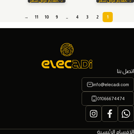
تقديم عرض سعر
تقديم عرض سعر
→
11
10
9
…
4
3
2
1
اتصل بنا
info@elecadi.com
01066674474
الاقسام الرئيسية