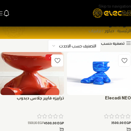
Skip to navigation
Skip to main content
ترابيزات
الرئيسية
ديكور
ترابيزات
تصفيه حسب
-18%
Elecadi NEO
ترابيزه فايبر جلاس دبدوب
5500,00
EGP
3500,00
EGP
4500,00
EGP