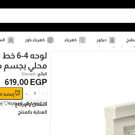
مطبخ
ديكور
كهرباء
كهرباء باور
الم
لوحه 4
محلي بجسم ص
البائع:
Elecadi
619,00
EGP
إضافة ال
إضافة الي المقارنة
إض
الشحن والإرجاع
العناية بالمنتج