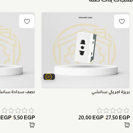
بريزة امريكي سانشي
نصف سدادة سان
0
EGP
5,50
EGP
20,00
EGP
27,50
EGP
–
–