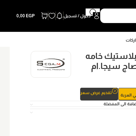
دخول / تسجيل
EGP
0,00
اركات
-6 خط بلاستيك خامه
اج سيجا.ام
تقديم عرض سعر
ي العربة
افة الى المفضلة