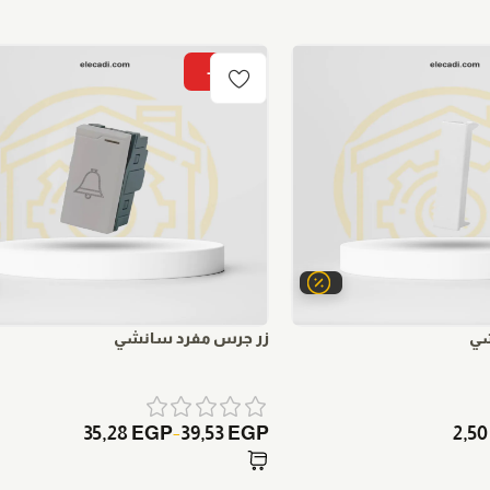
-15%
شي
زر جرس مفرد سانشي
35,28
EGP
39,53
EGP
2,5
–