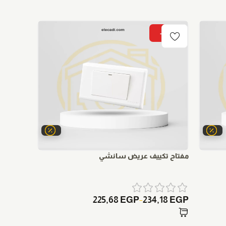
-15%
-15%
مفتاح تكييف عريض سانشي
مفتاح تك
98
EGP
225,68
EGP
234,18
EGP
–