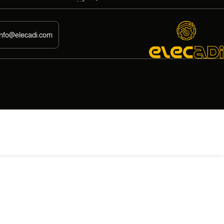
info@elecadi.com
لوحه 4-6 خط بلاستيك خامه محلي بجسم صاج سيجا.ام
EGP
9,00