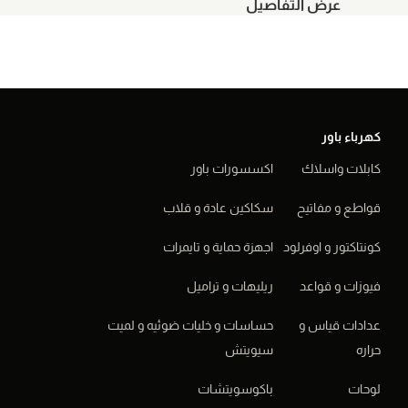
عرض التفاصيل
عرض الت
كهرباء باور
كابلات واسلاك
اكسسورات باور
قواطع و مفاتيح
سكاكين عادة و قلاب
كونتاكتور و اوفرلود
اجهزة حماية و تايمرات
فيوزات و قواعد
ريليهات و تراميل
عدادات قياس و
حساسات و خليات ضوئيه و لميت
حراره
سيويتش
لوحات
باكوسويتشات