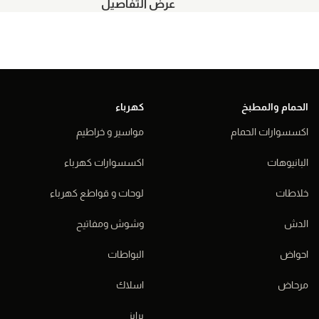
عرض التفاصيل
الحمام والمطبخ
كهرباء
اكسسوارات الحمام
مواسير و خراطيم
البانيوهات
اكسسوارات كهرباء
خلاطات
لوحات و قواطع كهرباء
الدش
وشوش ومفاتيح
احواض
البواطات
مرحاض
اسلاك
برايز