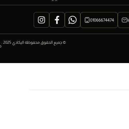
01066674474
© جميع الحقوق محفوظة اليكادي 2025 .
م
61
إضافة الي العربة