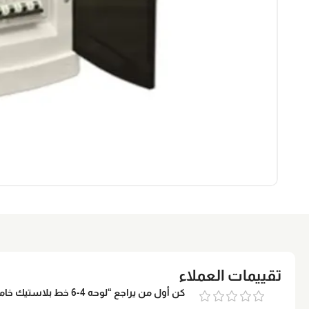
تقييمات العملاء
كن أول من يراجع “لوحه 4-6 خط بلاستيك خامه محلي بجسم صاج سيجا.ام”