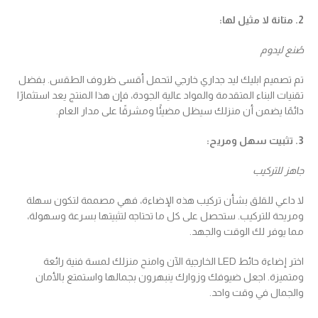
2. متانة لا مثيل لها:
صُنع ليدوم
تم تصميم ابليك ليد جداري خارجي لتحمل أقسى ظروف الطقس. بفضل
تقنيات البناء المتقدمة والمواد عالية الجودة، فإن هذا المنتج يعد استثمارًا
دائمًا يضمن أن منزلك سيظل مضيئًا ومشرقًا على مدار العام.
3. تثبيت سهل ومريح:
جاهز للتركيب
لا داعي للقلق بشأن تركيب هذه الإضاءة، فهي مصممة لتكون سهلة
ومريحة للتركيب. ستحصل على كل ما تحتاجه لتثبيتها بسرعة وسهولة،
مما يوفر لك الوقت والجهد.
اختر إضاءة حائط LED الخارجية الآن وامنح منزلك لمسة فنية رائعة
ومتميزة. اجعل ضيوفك وزوارك ينبهرون بجمالها واستمتع بالأمان
والجمال في وقت واحد.