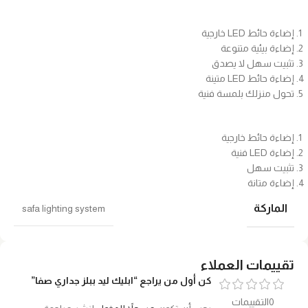
إضاءة حائط LED خارجية
إضاءة بيئية متنوعة
تثبيت سهل لا يصدق
إضاءة حائط LED متينة
تحول منزلك بلمسة فنية
إضاءة حائط خارجية
إضاءة LED فنية
تثبيت سهل
إضاءة متانة
الماركة
safa lighting system
تقييمات العملاء
كن أول من يراجع “ابليك ليد ببلز جداري صفا”
0التقييمات