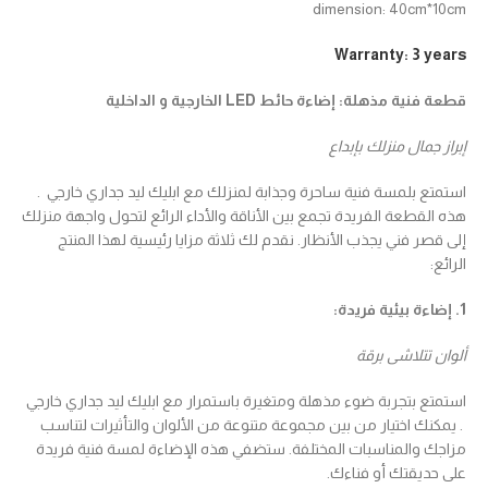
dimension: 40cm*10cm
Warranty: 3 years
قطعة فنية مذهلة: إضاءة حائط LED الخارجية و الداخلية
إبراز جمال منزلك بإبداع
استمتع بلمسة فنية ساحرة وجذابة لمنزلك مع ابليك ليد جداري خارجي .
هذه القطعة الفريدة تجمع بين الأناقة والأداء الرائع لتحول واجهة منزلك
إلى قصر فني يجذب الأنظار. نقدم لك ثلاثة مزايا رئيسية لهذا المنتج
الرائع:
1. إضاءة بيئية فريدة:
ألوان تتلاشى برقة
استمتع بتجربة ضوء مذهلة ومتغيرة باستمرار مع ابليك ليد جداري خارجي
. يمكنك اختيار من بين مجموعة متنوعة من الألوان والتأثيرات لتناسب
مزاجك والمناسبات المختلفة. ستضفي هذه الإضاءة لمسة فنية فريدة
على حديقتك أو فناءك.