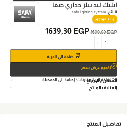
ابليك ليد ببلز جداري صفا
البائع:
safa lighting system
بائع موثوق
1639,30
EGP
1690,00
EGP
إضافة الي العربة
تقديم عرض سعر
إضافة الي المقارنة
إضافة الى المفضلة
الشحن والإرجاع
العناية بالمنتج
تفاصيل المنتج