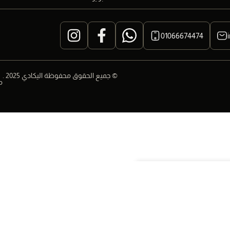
01066674474
© جميع الحقوق محفوظة اليكادي 2025 .
م
حدد الخيارات