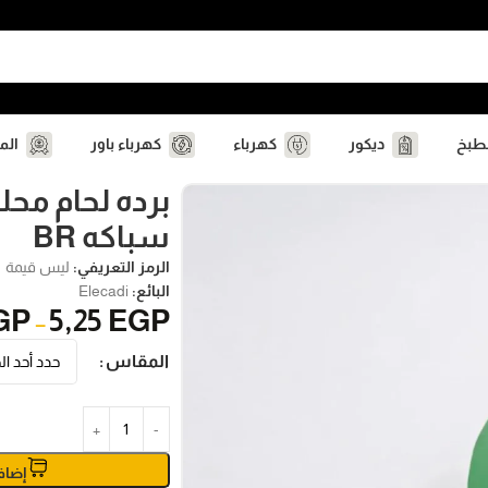
مطبخ
ديكور
كهرباء
كهرباء باور
الم
برده لحام مح
سباكه BR
الرمز التعريفي:
ليس قيمة
البائع:
Elecadi
GP
5,25
EGP
–
المقاس
إضاف