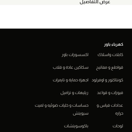
عرض التفاصيل
عرض الت
كهرباء باور
كابلات واسلاك
اكسسورات باور
قواطع و مفاتيح
سكاكين عادة و قلاب
كونتاكتور و اوفرلود
اجهزة حماية و تايمرات
فيوزات و قواعد
ريليهات و تراميل
عدادات قياس و
حساسات و خليات ضوئيه و لميت
حراره
سيويتش
لوحات
باكوسويتشات