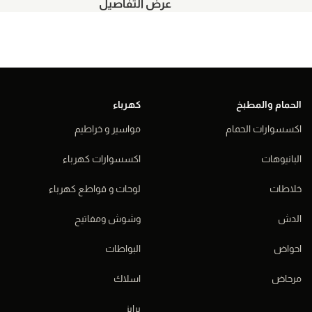
عرض التفاصيل
الحمام والمطبخ
كهرباء
اكسسوارات الحمام
مواسير و خراطيم
البانيوهات
اكسسوارات كهرباء
خلاطات
لوحات و قواطع كهرباء
الدش
وشوش ومفاتيح
احواض
البواطات
مرحاض
اسلاك
برايز