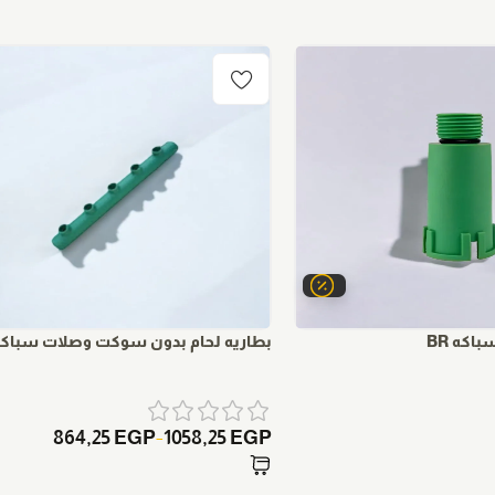
اكه BR
بطاريه لحام بدون سوكت وصلات سباكه R
864,25
EGP
1058,25
EGP
–