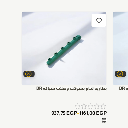
B
بطاريه لحام بسوكت وصلات سباكه BR
لاكور تج
75
EGP
937,75
EGP
1161,00
EGP
–