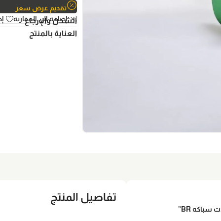
تقديم عرض سعر
إضافة الي المقارنة
إض
الشحن والإرجاع
العناية بالمنتج
تفاصيل المنتج
سباكه BR”