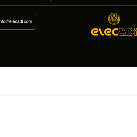
info@elecadi.com
برده لحام محلس بليه وصلات سباكه BR
EGP
5,25
–
EGP
25,75