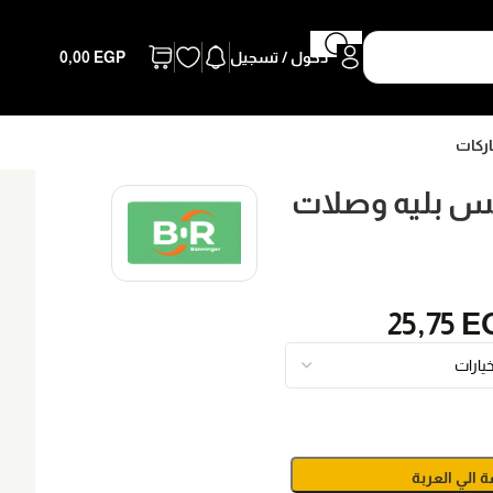
دخول / تسجيل
EGP
0,00
اركات
لس بليه وصلات
25,75
E
ة الي العربة