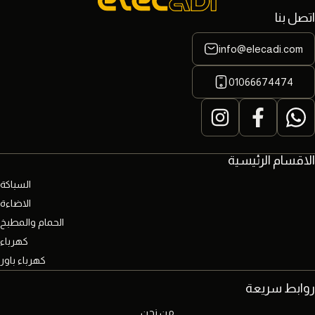
اتصل بنا
info@elecadi.com
01066674474
الاقسام الرئيسية
السباكة
الاضاءة
الحمام والمطبخ
كهرباء
كهرباء باور
روابط سريعة
من نحن