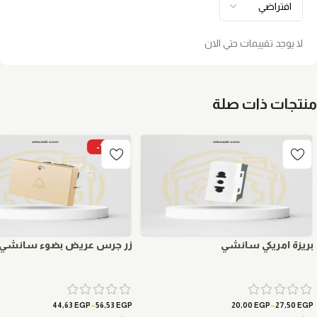
لا يوجد تقييمات حتي الان
منتجات ذات صلة
-15%
بريزة امريكي سانشي
زر جرس عريض بضوء سانشي
–
–
44,63
EGP
56,53
EGP
20,00
EGP
27,50
EGP