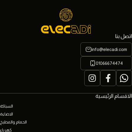
اتصل بنا
info@elecadi.com
01066674474
الاقسام الرئيسية
السباكة
الاضاءة
الحمام والمطبخ
كهرباء