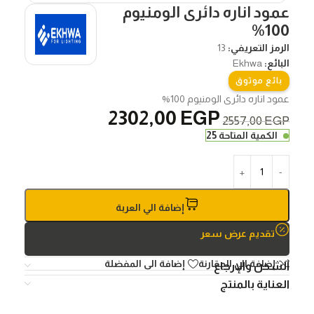
عمود اناره دائرى الومنيوم
100%
الرمز التعريفي:
13
البائع:
Ekhwa
بائع موثوق
عمود اناره دائرى الومنيوم 100%
2302,00
EGP
2557,00
EGP
‏الكمية المتاحة 25
إضافة الي العربة
تقديم عرض سعر
إضافة الي المقارنة
إضافة الى المفضلة
الشحن والإرجاع
العناية بالمنتج