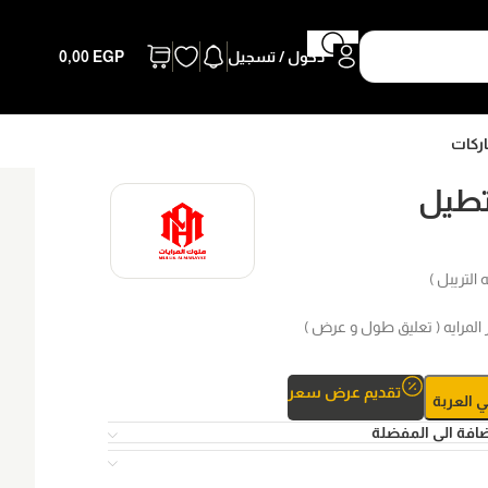
دخول / تسجيل
EGP
0,00
اركات
تطيل
 التريبل )
المرايه ( تعليق طول و عرض )
تقديم عرض سعر
ي العربة
افة الى المفضلة