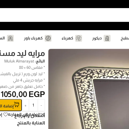
مطبخ
ديكور
كهرباء
كهرباء باور
الم
مرايه ليد مس
البائع:
Muluk Almarayat
* مقاس 60 × 80
* ليد لون ورم ( تريبل بالفيشه
* مرايه جريش 4 ملي
* حامل تعليق جاهز من ضهر 
1050,00
EGP
إضافة ال
إضافة الي المقارنة
إض
الشحن والإرجاع
العناية بالمنتج