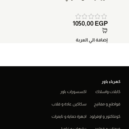
1050,00
EGP
إضافة الي العربة
كهرباء باور
كابلات واسلاك
اكسسورات باور
قواطع و مفاتيح
سكاكين عادة و قلاب
كونتاكتور و اوفرلود
اجهزة حماية و تايمرات
فيوزات و قواعد
ريليهات و تراميل