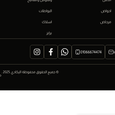
احواض
البواطات
مرحاض
اسلاك
برايز
01066674474
© جميع الحقوق محفوظة اليكادي 2025 .
م