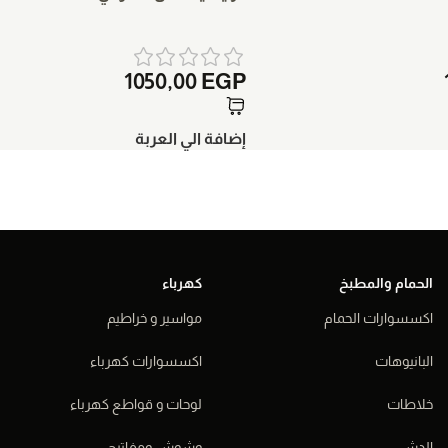
1050,00
EGP
إضافة الي العربة
الحمام والمطبخ
كهرباء
اكسسوارات الحمام
مواسير و خراطيم
البانيوهات
اكسسوارات كهرباء
خلاطات
لوحات و قواطع كهرباء
الدش
وشوش ومفاتيح