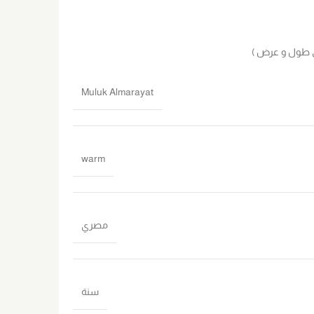
يق طول و عرض )
Muluk Almarayat
warm
مصري
سنة