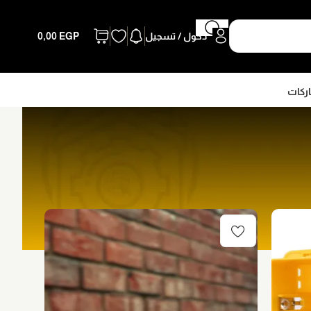
دخول / تسجيل
EGP
0,00
اركات