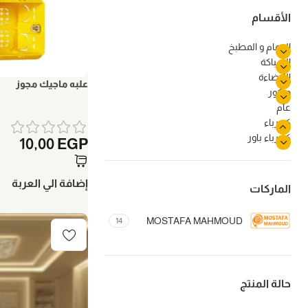
الأقسام
الحمام و المطبخ
السباكة
اللإضاءة
علبه ماجيك مجوز
ديكور
عام
كهرباء
كهرباء باور
10,00
EGP
إضافة الي العربة
الماركات
MOSTAFA MAHMOUD
14
حالة المنتج