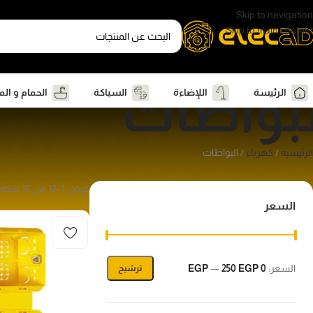
Skip to navigation
Skip to main content
لبواطات
الرئيسة
اللإضاءة
السباكة
الحمام و ال
الرئيسية
كهرباء
البواطات
عرض 1–12 من 15 نتيجة
السعر
السعر:
0 EGP
250 EGP
—
ترشيح