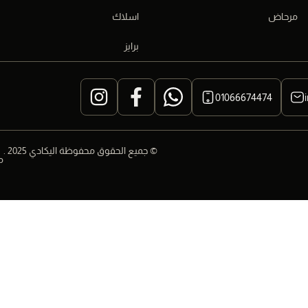
مرحاض
اسلاك
برايز
01066674474
© جميع الحقوق محفوظة اليكادي 2025 .
م