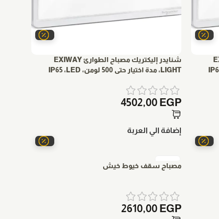
 EXIWAY
شنايدر إليكتريك مصباح الطوارئ EXIWAY
LIGHT، مدة اختيار حتى 500 لومن، IP65 ،LED
4502,00
EGP
إضافة الي العربة
مصباح سقف خيوط خيش
2610,00
EGP