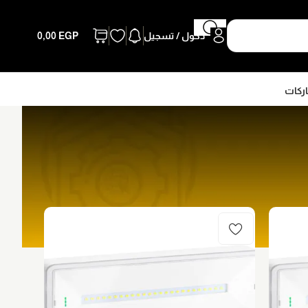
دخول / تسجيل
EGP
0,00
اركات