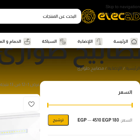
Skip to navigation
Skip to main content
صابيح طوارئ
الرئيسة
اللإضاءة
السباكة
الحمام و ال
الرئيسية
اللإضاءة
مصابيح طوارئ
عرض 1–12 من 13 نتيجة
السعر
السعر:
180 EGP
4510 EGP
—
ترشيح