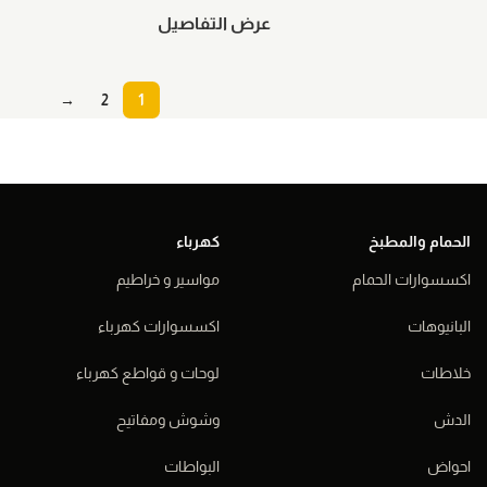
عرض التفاصيل
→
2
1
الحمام والمطبخ
كهرباء
اكسسوارات الحمام
مواسير و خراطيم
البانيوهات
اكسسوارات كهرباء
خلاطات
لوحات و قواطع كهرباء
الدش
وشوش ومفاتيح
احواض
البواطات