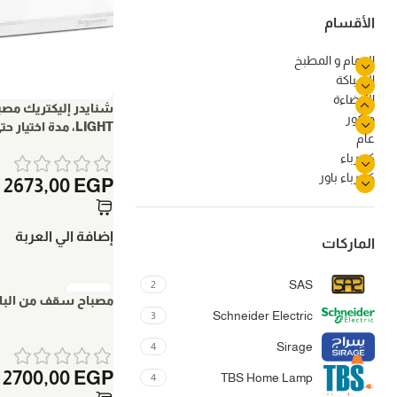
الأقسام
الحمام و المطبخ
السباكة
اللإضاءة
ديكور
LIGHT، مدة اختيار حتى 110 لومن، IP42 ،LED
عام
كهرباء
كهرباء باور
2673,00
EGP
إضافة الي العربة
الماركات
SAS
2
مصباح سقف من البام
Schneider Electric
3
Sirage
4
2700,00
EGP
TBS Home Lamp
4