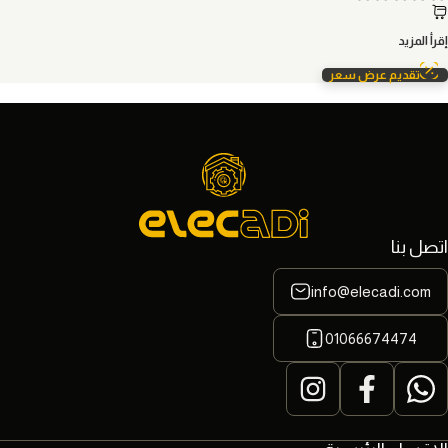
إقرأ المزيد
تقديم عرض سعر
اتصل بنا
info@elecadi.com
01066674474