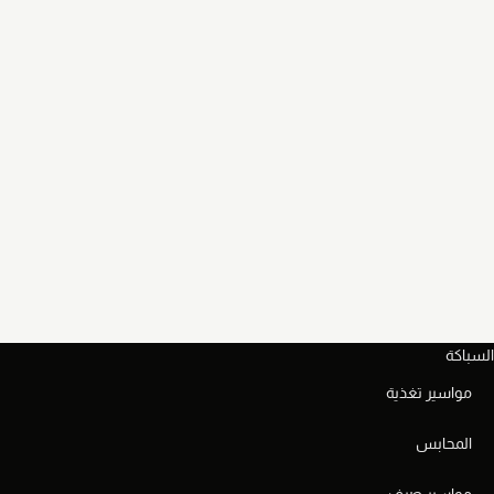
السباكة
مواسير تغذية
المحابس
مواسير صرف