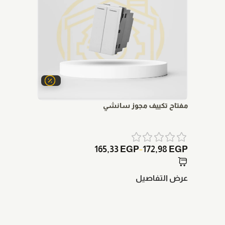
مفتاح تكييف مجوز سانشي
مفتاح م
83
EGP
165,33
EGP
172,98
EGP
–
عرض التفاصيل
عرض الت