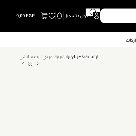
دخول / تسجيل
EGP
0,00
اركات
الرئيسية
كهرباء
برايز
بريزة امريكي ايرث سانشي