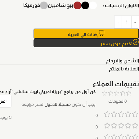
بيج
شامبين
فورميكا
الالوان المنتجات
إضافة الي العربة
تقديم عرض سعر
الشحن والإرجاع
العناية بالمنتج
تقييمات العملاء
كن أول من يراجع “بريزة امريكي ايرث سانشي”
آراء عمل
0التقييمات
يجب أن تكون
مسجلاً للدخول
لنشر مراجعة.
0
لا يوجد
0
0