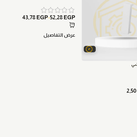
43,78
EGP
52,28
EGP
–
عرض التفاصيل
شي
2,5