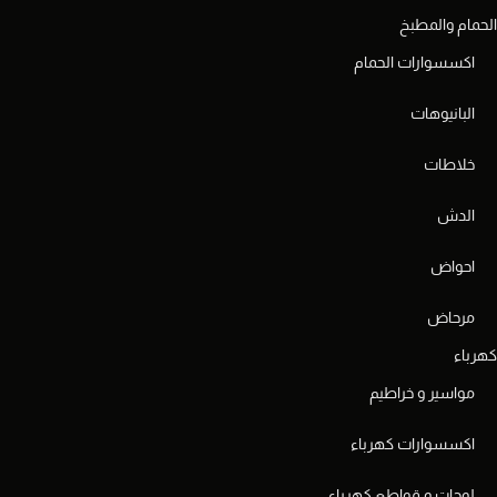
الحمام والمطبخ
اكسسوارات الحمام
البانيوهات
خلاطات
الدش
احواض
مرحاض
كهرباء
مواسير و خراطيم
اكسسوارات كهرباء
لوحات و قواطع كهرباء