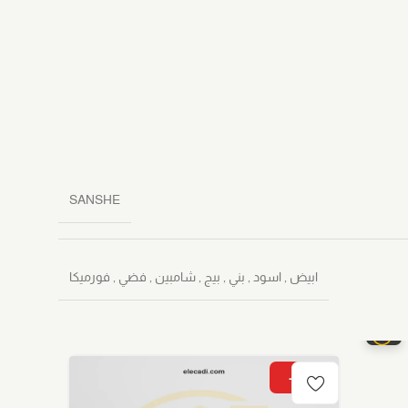
SANSHE
ابيض
,
اسود
,
بني
,
بيج
,
شامبين
,
فضي
,
فورميكا
-15%
-15%