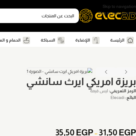
Skip to navigation
Skip to main content
الرئيسة
اللإضاءة
السباكة
الحمام و ال
بريزة امريكي ايرث سانشي
الرمز التعريفي:
ليس قيمة
البائع:
Elecadi
35,50
EGP
31,50
EGP
–