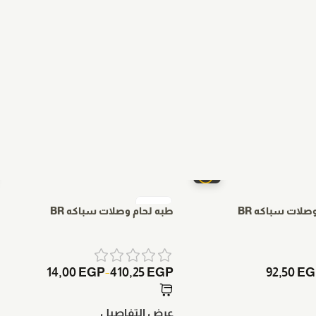
لات سباكه BR
طبه لحام وصلات سباكه BR
14,00
EGP
410,25
EGP
92,50
EG
–
عرض التفاصيل