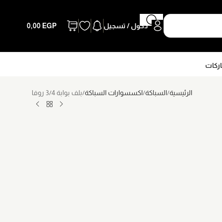
دخول / تسجيل
EGP
0,00
اركات
الرئيسية
السباكة
اكسسوارات السباكة
بلف بوابة 3/4 روفا