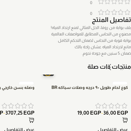
0
0
تفاصيل المنتج
بلف بوابة من روفا، الحل المثالي لمنع ارتداد المياه!
مصنوع من النحاس المطابق للمواصفات العالمية
بوابة قوية من النحاس لضمان التحكم الكامل
مانع لارتداد المياه عشان راحة بالك
ضمان 5 سنين مع جودة تدوم.
منتجات ذات صلة
كوع لحام طويل ٩٠ درجه وصلات سباكه BR
وصله بسن خارجي وص
P
3707,25
EGP
19,00
EGP
36,00
EGP
–
–
عرض التفاصيل
عرض التفاصيل