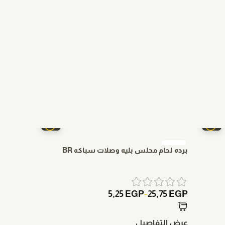
برده لحام محلس بليه وصلات سباكه BR
كرنك لحا
50
EGP
5,25
EGP
25,75
EGP
–
عرض التفاصيل
عرض الت