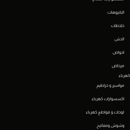
البانيوهات
خلاطات
الدش
احواض
مرحاض
كهرباء
مواسير و خراطيم
اكسسوارات كهرباء
لوحات و قواطع كهرباء
وشوش ومفاتيح