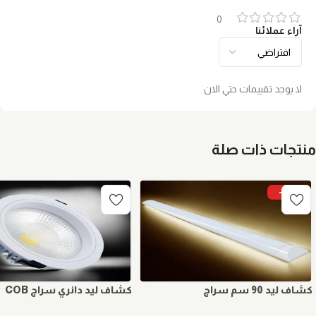
0
آراء عملائنا
لا يوجد تقييمات حتي الان
منتجات ذات صلة
-5%
كشاف ليد 90 سم سراج
كشاف ليد دائري سراج COB