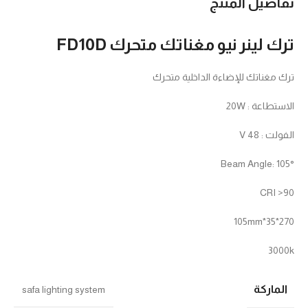
تفاصيل المنتج
ترك لينر نيو مغناتك متحرك FD10D
ترك مغناتك للإضاءة الداخلية متحرك
الاستطاعة : 20W
الفولت : 48 V
Beam Angle: 105°
CRI >90
270*35*105mm
3000k
الماركة
safa lighting system