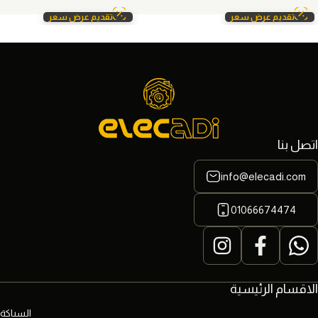
تقديم عرض سعر
تقديم عرض سعر
اتصل بنا
info@elecadi.com
01066674474
الاقسام الرئيسية
السباكة