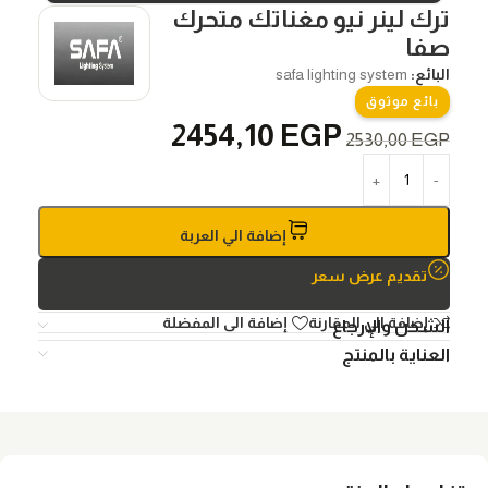
ترك لينر نيو مغناتك متحرك
صفا
البائع:
safa lighting system
بائع موثوق
2454,10
EGP
2530,00
EGP
إضافة الي العربة
تقديم عرض سعر
إضافة الي المقارنة
إضافة الى المفضلة
الشحن والإرجاع
العناية بالمنتج