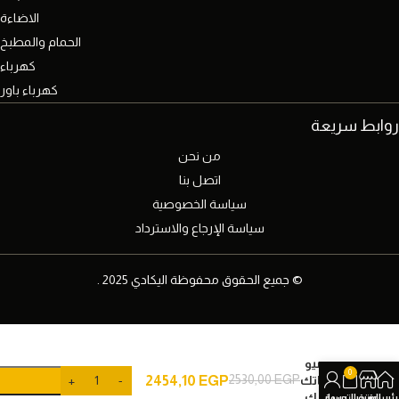
الاضاءة
الحمام والمطبخ
كهرباء
كهرباء باور
روابط سريعة
من نحن
اتصل بنا
سياسة الخصوصية
سياسة الإرجاع والاسترداد
© جميع الحقوق محفوظة اليكادي 2025 .
ترك
لينر نيو
0
2530,00
EGP
مغناتك
EGP
2454,10
متحرك
رئيسية
المتجر
عربة التسوق
حسابي