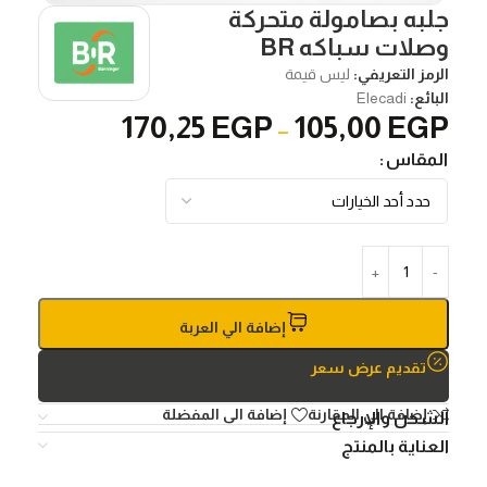
جلبه بصامولة متحركة
وصلات سباكه BR
الرمز التعريفي:
ليس قيمة
البائع:
Elecadi
170,25
EGP
105,00
EGP
–
المقاس
إضافة الي العربة
تقديم عرض سعر
إضافة الي المقارنة
إضافة الى المفضلة
الشحن والإرجاع
العناية بالمنتج