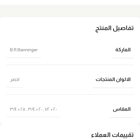
تفاصيل المنتج
الماركة
B.R Banninger
الالوان المنتجات
اخضر
المقاس
٢٥ × ٣/٤
,
٢٠ × ٣/٤
,
٢٠ × ١/٢
تقييمات العملاء