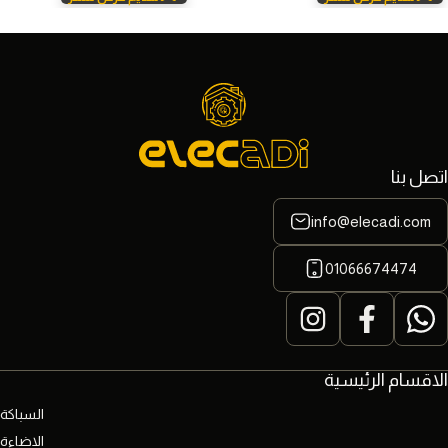
اتصل بنا
info@elecadi.com
01066674474
الاقسام الرئيسية
السباكة
الاضاءة