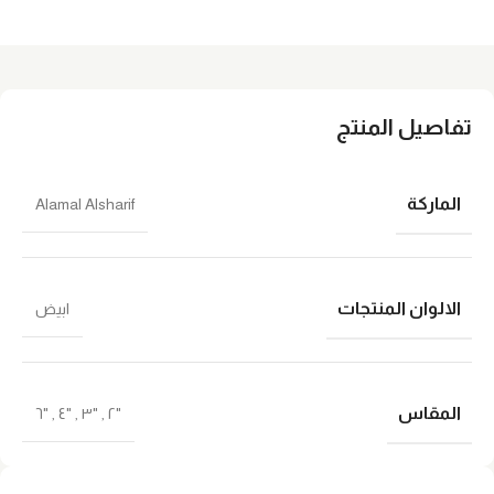
تفاصيل المنتج
الماركة
Alamal Alsharif
الالوان المنتجات
ابيض
المقاس
"٦
,
"٤
,
"٣
,
"٢