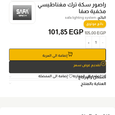
راصور سكة ترك مغناطيسي
مخفية صفا
البائع:
safa lighting system
بائع موثوق
101,85
EGP
105,00
EGP
إضافة الي العربة
تقديم عرض سعر
إضافة الي المقارنة
إضافة الى المفضلة
الشحن والإرجاع
العناية بالمنتج