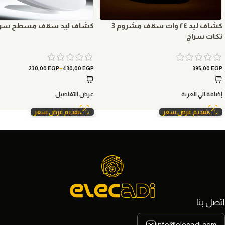
كشاف ليد ٢٤ وات سقف مشروم 3
كشاف ليد سقف مسطح سرا
تكات سراج
–
230,00
EGP
430,00
EGP
395,00
EGP
إضافة الي العربة
عرض التفاصيل
تقديم عرض سعر
تقديم عرض سعر
اتصل بنا
info@elecadi.com