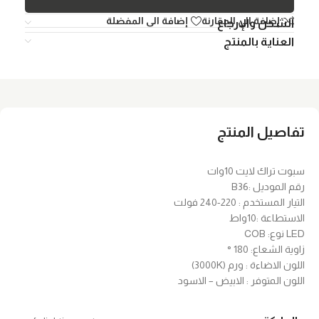
إضافة الي المقارنة
إضافة الى المفضلة
الشحن والإرجاع
العناية بالمنتج
تفاصيل المنتج
سبوت تراك لايت 10وات
رقم الموديل :B36
التيار المستخدم : 220-240 فولت
الاستطاعة :10واط
LED نوع: COB
زاوية الشعاع: 180 °
اللون الاضاءة : ورم (3000K)
اللون المتوفر : الابيض – الاسود