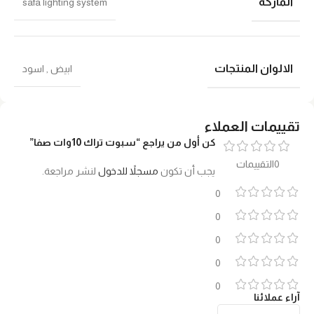
الماركة
safa lighting system
الالوان المنتجات
ابيض
,
اسود
تقييمات العملاء
كن أول من يراجع “سبوت تراك 10وات صفا”
0التقييمات
يجب أن تكون
مسجلاً للدخول
لنشر مراجعة.
0
0
0
0
0
آراء عملائنا