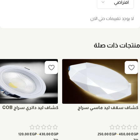
لا يوجد تقييمات حتي الان
منتجات ذات صلة
كشاف سقف ليد ماسي سراج
كشاف ليد دائري سراج COB
–
–
120,00
EGP
430,00
EGP
250,00
EGP
480,00
EGP