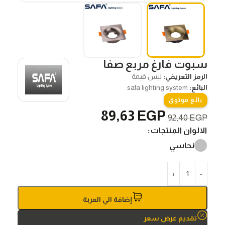
سبوت فارغ مربع صفا
الرمز التعريفي:
ليس قيمة
البائع:
safa lighting system
بائع موثوق
89,63
EGP
92,40
EGP
الالوان المنتجات
نحاسي
إضافة الي العربة
تقديم عرض سعر