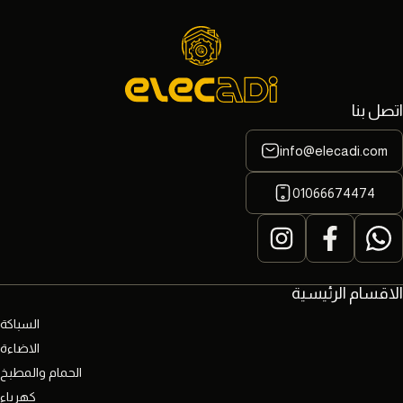
اتصل بنا
info@elecadi.com
01066674474
الاقسام الرئيسية
السباكة
الاضاءة
الحمام والمطبخ
كهرباء