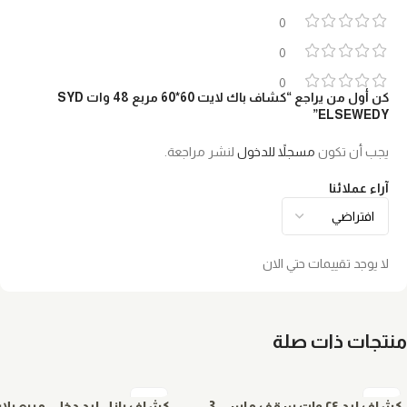
0
0
0
كن أول من يراجع “كشاف باك لايت 60*60 مربع 48 وات SYD
ELSEWEDY”
يجب أن تكون
مسجلاً للدخول
لنشر مراجعة.
آراء عملائنا
لا يوجد تقييمات حتي الان
منتجات ذات صلة
كشاف ليد ٢٤ وات سقف ماسي 3
كشاف بانل ليد دخلي مربع بل