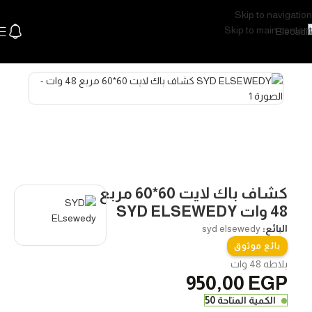
Skip to navigation
Skip to main content
الرئيسية
اللإضاءة
اضاءة سقف و سبوتات
كشاف باك لايت 60*60 مربع
48 وات SYD ELSEWEDY
البائع:
syd elsewedy
بائع موثوق
بلاطه 48 وات
950,00
EGP
‏الكمية المتاحة 50