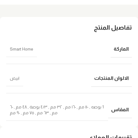
تفاصيل المنتج
الماركة
Smart Home
الالوان المنتجات
ابيض
1 بوصه
,
١١٠ مم
,
١٦٠ مم
,
٣٢ مم
,
٤/٣ بوصة
,
٤٨ مم
,
٦٠
المقاس
مم
,
٦٣ مم
,
٧٥ مم
,
٩٠ مم
تقييمات العملاء