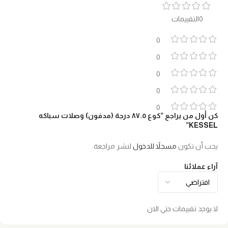
0التقييمات
0
0
0
0
0
كن أول من يراجع “كوع ٨٧.٥ درجة (مدفون) وصلات سباكه
KESSEL”
يجب أن تكون
مسجلاً للدخول
لنشر مراجعة.
آراء عملائنا
لا يوجد تقييمات حتي الان