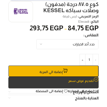
كوع ٨٧.٥ درجة (مدفون)
وصلات سباكه KESSEL
الرمز التعريفي:
ليس قيمة
البائع:
Elecadi
293,75
EGP
84,75
EGP
–
المقاس
إضافة الي العربة
تقديم عرض سعر
إضافة الي المقارنة
إضافة الى المفضلة
الشحن والإرجاع
العناية بالمنتج