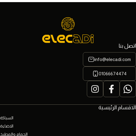
اتصل بنا
info@elecadi.com
01066674474
الاقسام الرئيسية
السباكة
الاضاءة
الحمام والمطبخ