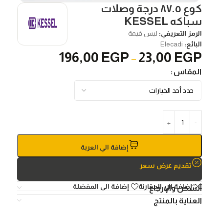
كوع ٨٧.٥ درجة وصلات
سباكه KESSEL
الرمز التعريفي:
ليس قيمة
البائع:
Elecadi
196,00
EGP
23,00
EGP
–
المقاس
إضافة الي العربة
تقديم عرض سعر
إضافة الي المقارنة
إضافة الى المفضلة
الشحن والإرجاع
العناية بالمنتج