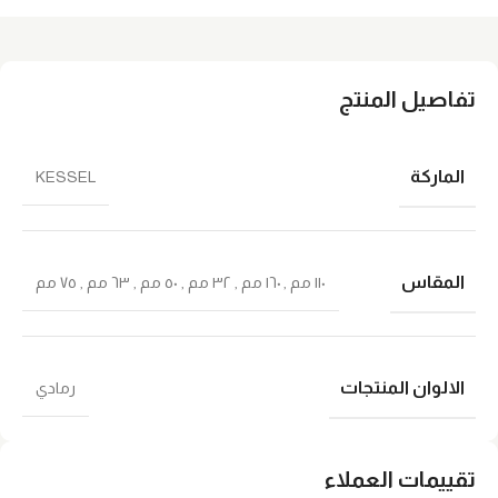
تفاصيل المنتج
الماركة
KESSEL
المقاس
١١٠ مم
,
١٦٠ مم
,
٣٢ مم
,
٥٠ مم
,
٦٣ مم
,
٧٥ مم
الالوان المنتجات
رمادي
تقييمات العملاء