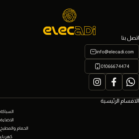
اتصل بنا
info@elecadi.com
01066674474
الاقسام الرئيسية
السباكة
الاضاءة
الحمام والمطبخ
كهرباء