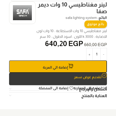
لينر مغناطيسي 10 وات ديمر
صفا
البائع:
safa lighting system
بائع موثوق
لينر مغناطيسي 10 وات الاستطاعة : 10 وات لون
الاضاءة : 3000 k اللون : اسود الطول : 30 سم
640,20
EGP
660,00
EGP
إضافة الي العربة
تقديم عرض سعر
إضافة الي المقارنة
إضافة الى المفضلة
الشحن والإرجاع
العناية بالمنتج