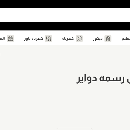
مطبخ
ديكور
كهرباء
كهرباء باور
الم
ا
 رسمه دواير