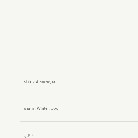
Muluk Almarayat
warm
,
White
,
Cool
صيني