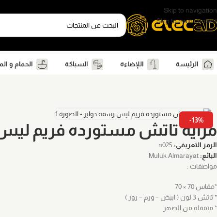
Skip to navigation
Skip to main content
الرئيسة
اللإضاءة
السباكة
الحمام و ال
-13%
مرايه تاتش مستورده فريم ليس
الرمز التعريفي:
n025
البائع:
Muluk Almarayat
مواصفات :
*مقاس 70 × 70
* تاتش 3 لون ( ابيض – ورم – روز )
* متقفله من الضهر