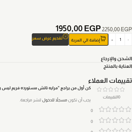
1950,00
EGP
2250,00
EGP
تقديم عرض سعر
إضافة الي العربة
الشحن والإرجاع
العناية بالمنتج
تقييمات العملاء
كن أول من يراجع “مرايه تاتش مستورده فريم ليس ر
0التقييمات
يجب أن تكون
مسجلاً للدخول
لنشر مراجعة.
0
0