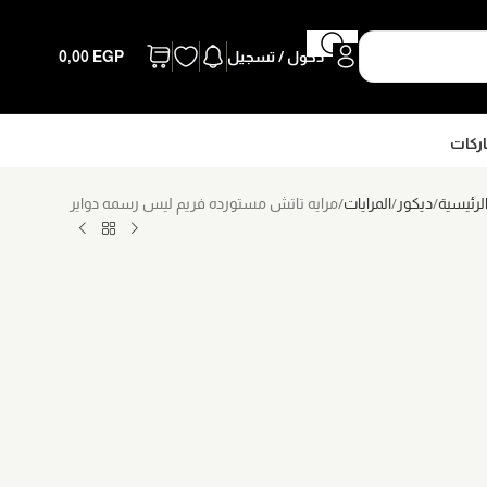
دخول / تسجيل
EGP
0,00
اركات
لرئيسية
ديكور
المرايات
مرايه تاتش مستورده فريم ليس رسمه دواير