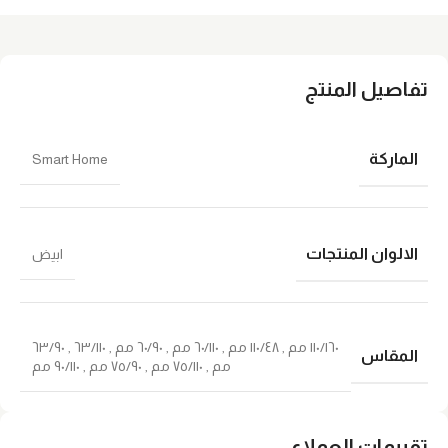
تفاصيل المنتج
الماركة
Smart Home
الالوان المنتجات
ابيض
١١٠/١٦٠ ﻣﻢ
,
١١٠/٤٨ مم
,
٦٠/١١٠ مم
,
٦٠/٩٠ مم
,
٦٣/١١٠
,
٦٣/٩٠
المقاس
مم
,
٧٥/١١٠ مم
,
٧٥/٩٠ مم
,
٩٠/١١٠ ﻣﻢ
تقييمات العملاء