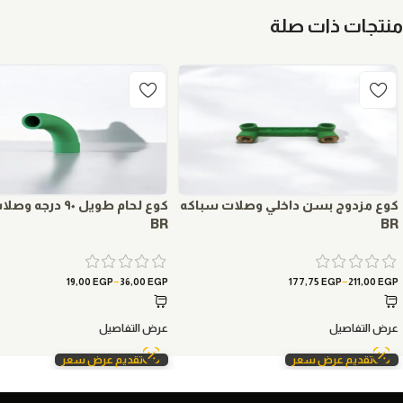
منتجات ذات صلة
كوع مزدوج بسن داخلي وصلات سباكه
كوع لحام طويل ٩٠ در
BR
BR
–
–
19,00
EGP
36,00
EGP
177,75
EGP
211,00
EGP
عرض التفاصيل
عرض التفاصيل
تقديم عرض سعر
تقديم عرض سعر