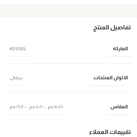
تفاصيل المنتج
الماركة
KESSEL
الالوان المنتجات
برتقالي
المقاس
١١٠/١٦٠ ﻣﻢ
,
١١٠/٢٠٠ مم
,
١٦٠/٢٠٠ مم
تقييمات العملاء