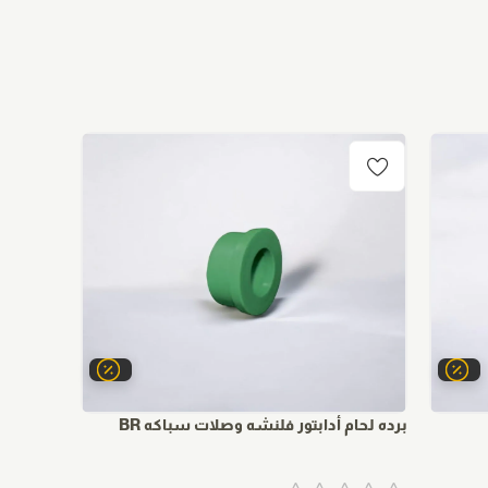
برده لحام أدابتور فلنشه وصلات سباكه BR
مسلوب لح