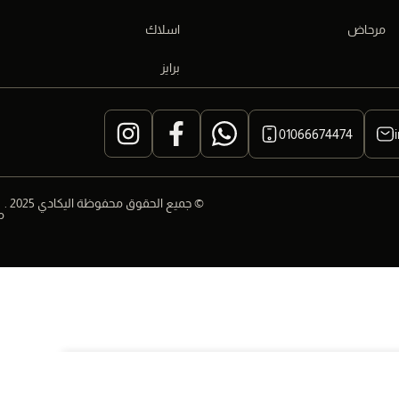
مرحاض
اسلاك
برايز
01066674474
© جميع الحقوق محفوظة اليكادي 2025 .
م
747,00
EGP
–
211,00
EGP
حدد الخيارات