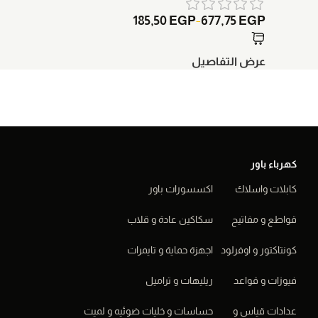
75
EGP
185,50
EGP
677,75
EGP
–
عرض التفاصيل
عرض الت
كهرباء باور
كابلات واسلاك
اكسسورات باور
قواطع و مفاتيح
سكاكين عادة و قلاب
كونتاكتور و اوفرلود
اجهزة حماية و تايمرات
فيوزات و قواعد
ريليهات و تراميل
عدادات قياس و
حساسات و خليات ضوئيه و لميت