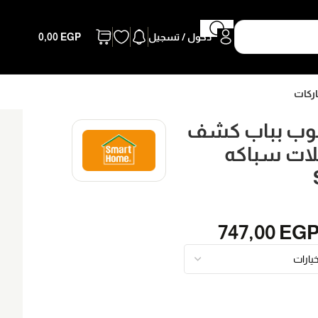
دخول / تسجيل
EGP
0,00
اركات
ب بباب كشف
وصلات سباكه
747,00
EG