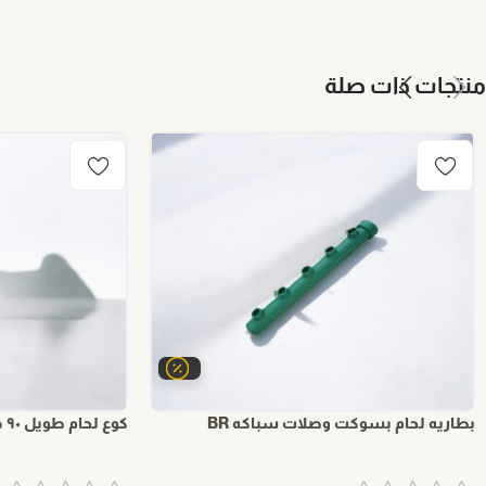
منتجات ذات صلة
بطاريه لحام بسوكت وصلات سباكه BR
كوع لحام طويل ٩٠ درجه وصلات سباكه BR