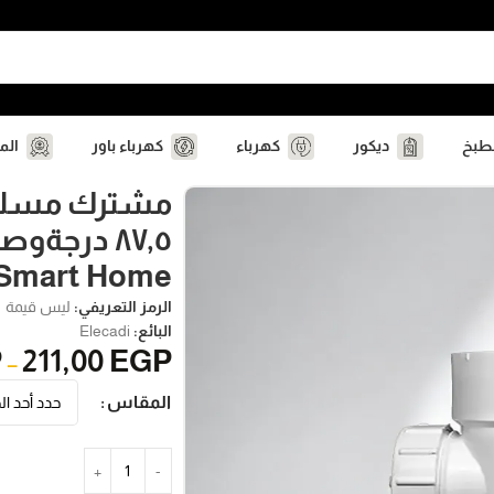
مطبخ
ديكور
كهرباء
كهرباء باور
الم
مشترك مسلو
٨٧٫٥ درجة
Smart Home
الرمز التعريفي:
ليس قيمة
البائع:
Elecadi
P
211,00
EGP
–
المقاس