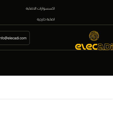
اكسسوارات الاضاءة
اضاءة خارجية
info@elecadi.com
مشترك مسلوب بباب كشف ٨٧٫٥ درجةوصلات سباكه Smart Home