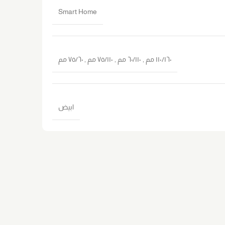
Smart Home
١١٠/١٦٠ مم
,
٦٠/١١٠ مم
,
٧٥/١١٠ ﻣﻢ
,
٧٥/٦٠ مم
ابيض