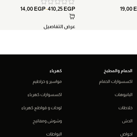
14,00
EGP
410,25
EGP
19,00
–
عرض التفاصيل
الحمام والمطبخ
كهرباء
اكسسوارات الحمام
مواسير و خراطيم
البانيوهات
اكسسوارات كهرباء
خلاطات
لوحات و قواطع كهرباء
الدش
وشوش ومفاتيح
احواض
البواطات