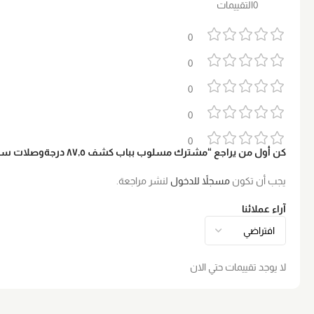
0التقييمات
0
0
0
0
0
كن أول من يراجع “مشترك مسلوب بباب كشف ٨٧٫٥ درجةوصلات سباكه Smart Home”
يجب أن تكون
مسجلاً للدخول
لنشر مراجعة.
آراء عملائنا
لا يوجد تقييمات حتي الان