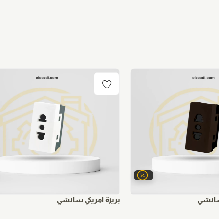
 سانشي
بريزة امريكي سانشي