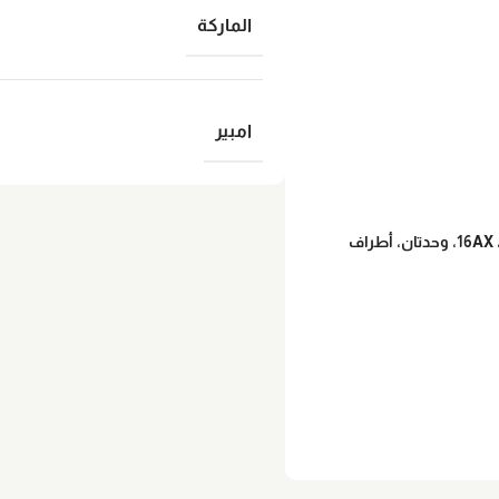
الماركة
امبير
كن أول من يراجع “مفتاح، نيو يونيكا، آلية، أحادي القطب، أحادي الاتجاه، 16AX، وحدتان، أطراف