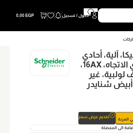
دخول / تسجيل
EGP
0,00
اركات
كا، آلية، أحادي
القطب، أحادي الاتجاه، 16AX،
 لولبية، غير
تقديم عرض سعر
ي العربة
افة الى المفضلة