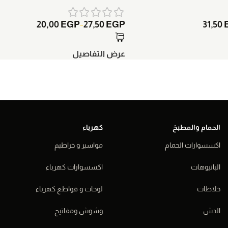
20,00
EGP
27,50
EGP
31,50
–
عرض التفاصيل
الحمام والمطبخ
كهرباء
اكسسوارات الحمام
مواسير و خراطيم
البانيوهات
اكسسوارات كهرباء
خلاطات
لوحات و قواطع كهرباء
الدش
وشوش ومفاتيح