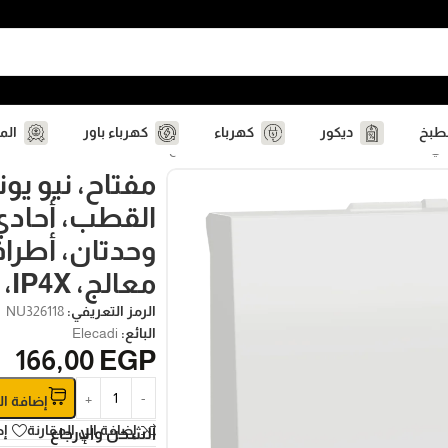
مطبخ
ديكور
كهرباء
كهرباء باور
الم
معالج، IP4X، أبيض شنايدر
مفتاح، نيو يوني
وحدتان، أطراف
معالج، IP4X، أبيض شنايدر
الرمز التعريفي:
NU326118
البائع:
Elecadi
166,00
EGP
إضافة ال
إضافة الي المقارنة
إض
الشحن والإرجاع