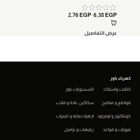
3
EGP
2,76
EGP
6,38
EGP
–
عرض التفاصيل
إضافة ال
كهرباء باور
كابلات واسلاك
اكسسورات باور
قواطع و مفاتيح
سكاكين عادة و قلاب
كونتاكتور و اوفرلود
اجهزة حماية و تايمرات
فيوزات و قواعد
ريليهات و تراميل