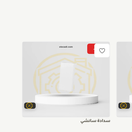
-15%
-15%
سدادة سانشي
مفتاح مف