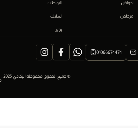
احواض
البواطات
مرحاض
اسلاك
برايز
01066674474
© جميع الحقوق محفوظة اليكادي 2025 .
م