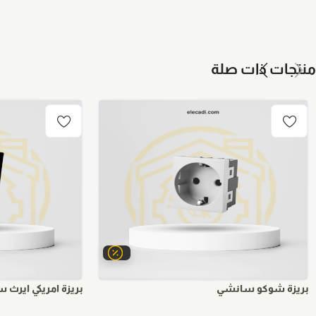
منتجات ذات صلة
بريزة شوكو سانشي
بريزة امريكي ايرث