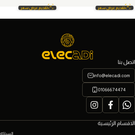
تقديم عرض سعر
تقديم عرض سعر
اتصل بنا
info@elecadi.com
01066674474
الاقسام الرئيسية
السباكة