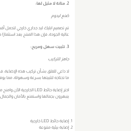
2. متانة لا مثيل لها:
صُنع ليدوم
تم تصميم ابليك ليد جداري خارجي لتحمل أ
عالية الجودة، فإن هذا المنتج يعد استثمارً
3. تثبيت سهل ومريح:
جاهز للتركيب
لا داعي للقلق بشأن تركيب هذه الإضاءة
ما تحتاجه لتثبيتها بسرعة وسهولة، مما يو
اختر إضاءة حائط LED الخار
ينبهرون بجمالها واستمتع بالأمان والجمال
إضاءة حائط LED خارجية
إضاءة بيئية متنوعة