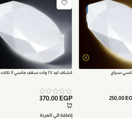
اسي سراج
كشاف ليد ٢٤ وات سقف ماسي 3 تكات سراج
370,00
EGP
250,00
E
إضافة الي العربة