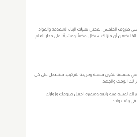
قسى ظروف الطقس. بفضل تقنيات البناء المتقدمة والمواد
ا دائمًا يضمن أن منزلك سيظل مضيئًا ومشرقًا على مدار العام.
، فهي مصممة لتكون سهلة ومريحة للتركيب. ستحصل على كل
فر لك الوقت والجهد.
جية الآن وامنح منزلك لمسة فنية رائعة ومتميزة. اجعل ضيوفك وزوارك
 في وقت واحد.