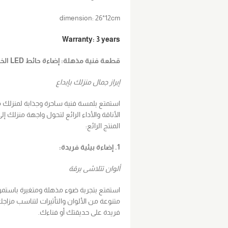
dimension: 26*12cm
Warranty: 3 years
قطعة فنية مذهلة: إضاءة حائط LED الخارجية و الداخلية
إبراز جمال منزلك بإبداع
استمتع بلمسة فنية ساحرة وجذابة لمنزلك م
الأناقة والأداء الرائع لتحول واجهة منزلك إ
المنتج الرائع:
1. إضاءة بيئية فريدة:
ألوان تتلاشى برقة
استمتع بتجربة ضوء مذهلة ومتغيرة باستمرا
متنوعة من الألوان والتأثيرات لتناسب مزا
فريدة على حديقتك أو فناءك.