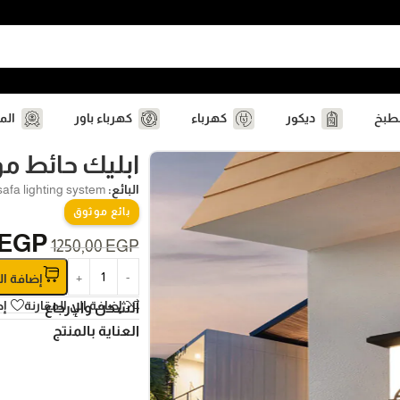
مطبخ
ديكور
كهرباء
كهرباء باور
الم
ابليك حائط م
البائع:
safa lighting system
بائع موثوق
EGP
1250,00
EGP
إضافة ال
إضافة الي المقارنة
إض
الشحن والإرجاع
العناية بالمنتج