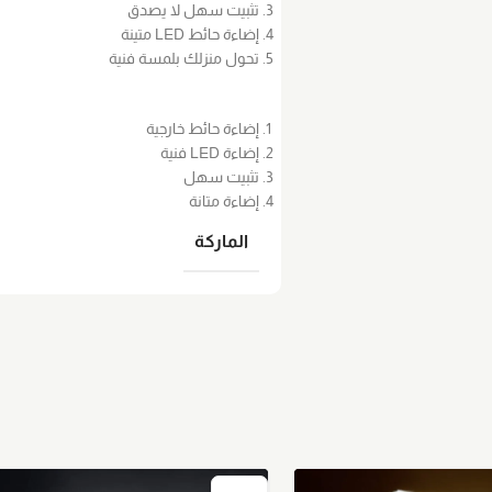
تثبيت سهل لا يصدق
إضاءة حائط LED متينة
تحول منزلك بلمسة فنية
إضاءة حائط خارجية
إضاءة LED فنية
تثبيت سهل
إضاءة متانة
الماركة