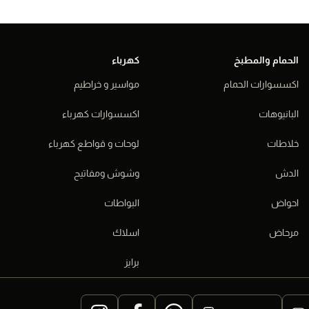
الحمام والمطبخ
كهرباء
اكسسوارات الحمام
مواسير و خراطيم
البانيوهات
اكسسوارات كهرباء
خلاطات
لوحات و قواطع كهرباء
الدش
وشوش ومفاتيح
احواض
البواطات
مرحاض
اسلاك
برايز