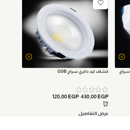
كشاف ليد دائري سراج COB
كشاف بان
00
EGP
120,00
EGP
430,00
EGP
–
عرض التفاصيل
عرض الت