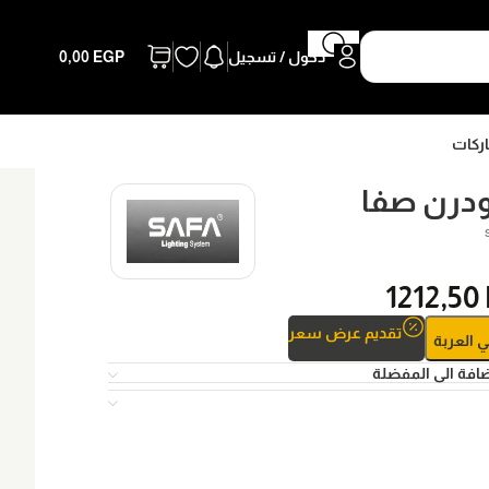
دخول / تسجيل
EGP
0,00
اركات
ودرن صفا
1212,50
تقديم عرض سعر
ي العربة
افة الى المفضلة