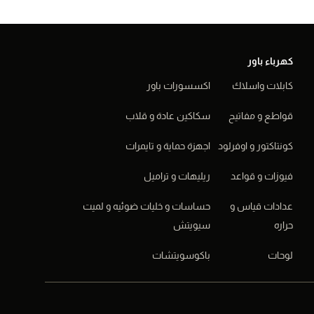
كهرباء باور
كابلات واسلاك
اكسسورات باور
قواطع و مفاتيح
سكاكين عادة و قلاب
كونتاكتور و اوفرلود
اجهزة حماية و تايمرات
فيوزات و قواعد
ريليهات و تراميل
عدادات قياس و
حساسات و خليات ضوئيه و لميت
حراره
سيويتش
لوحات
باكوسويتشات