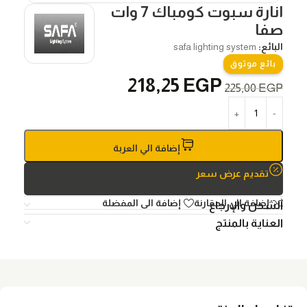
انارة سبوت كومباك 7 وات
صفا
البائع:
safa lighting system
بائع موثوق
218,25
EGP
225,00
EGP
إضافة الي العربة
تقديم عرض سعر
إضافة الي المقارنة
إضافة الى المفضلة
الشحن والإرجاع
العناية بالمنتج