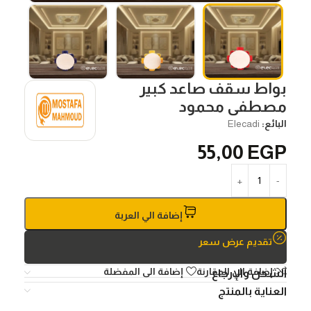
بواط سقف صاعد كبير
مصطفى محمود
البائع:
Elecadi
55,00
EGP
إضافة الي العربة
تقديم عرض سعر
إضافة الي المقارنة
إضافة الى المفضلة
الشحن والإرجاع
العناية بالمنتج