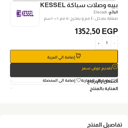
بيبه وصلات سباكة KESSEL
البائع:
Elecadi
صفاية بمدخل ٤٠ مم و بمخرج ٥٠ مم ١٠ × ١٠ سم
1352,50
EGP
إضافة الي العربة
تقديم عرض سعر
إضافة الي المقارنة
إضافة الى المفضلة
الشحن والإرجاع
العناية بالمنتج
تفاصيل المنتج