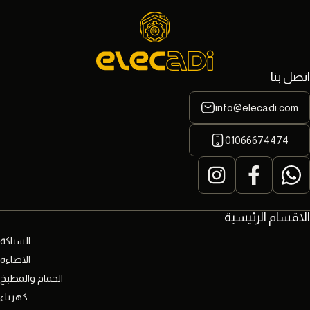
اتصل بنا
info@elecadi.com
01066674474
الاقسام الرئيسية
السباكة
الاضاءة
الحمام والمطبخ
كهرباء