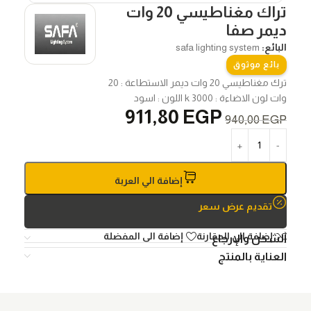
تراك مغناطيسي 20 وات
ديمر صفا
البائع:
safa lighting system
بائع موثوق
ترك مغناطيسي 20 وات ديمر الاستطاعة : 20
وات لون الاضاءة : 3000 k اللون : اسود
911,80
EGP
940,00
EGP
إضافة الي العربة
تقديم عرض سعر
إضافة الي المقارنة
إضافة الى المفضلة
الشحن والإرجاع
العناية بالمنتج