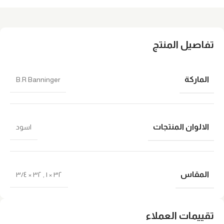
تفاصيل المنتج
الماركة
B.R Banninger
الالوان المنتجات
اسود
المقاس
٣٢ × ٣/٤
,
٣٢ × ١
تقييمات العملاء