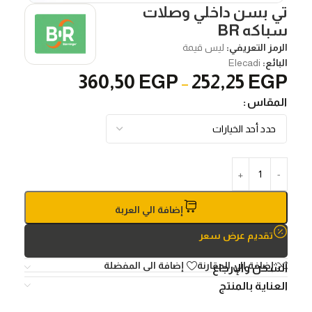
تي بسن داخلي وصلات
سباكه BR
الرمز التعريفي:
ليس قيمة
البائع:
Elecadi
360,50
EGP
252,25
EGP
–
المقاس
إضافة الي العربة
تقديم عرض سعر
إضافة الي المقارنة
إضافة الى المفضلة
الشحن والإرجاع
العناية بالمنتج