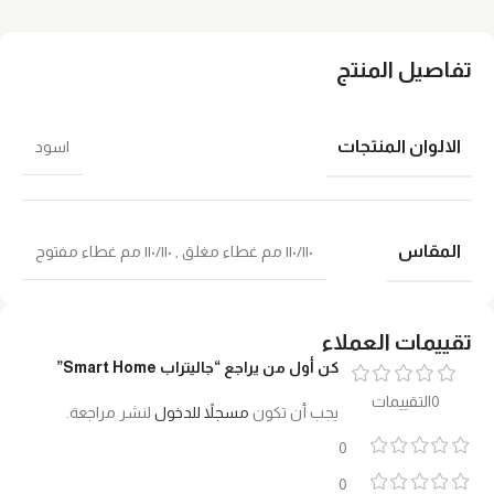
تفاصيل المنتج
الالوان المنتجات
اسود
المقاس
١١٠/١١٠ مم غطاء مغلق
,
١١٠/١١٠ مم غطاء مفتوح
تقييمات العملاء
كن أول من يراجع “جاليتراب Smart Home”
0التقييمات
يجب أن تكون
مسجلاً للدخول
لنشر مراجعة.
0
0