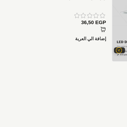
الأمل ال
45
EGP
36,50
EGP
عرض الت
إضافة الي العربة