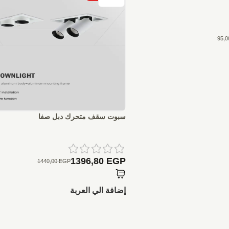
95,
سبوت سقف متحرك دبل صفا
1396,80
EGP
1440,00
EGP
إضافة الي العربة