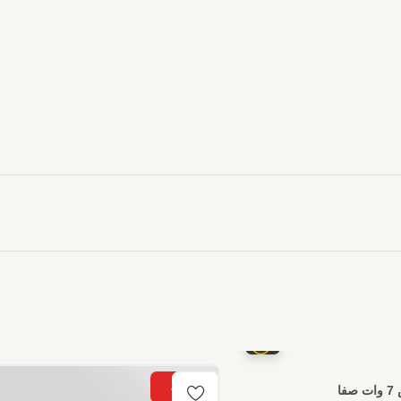
-3%
ا