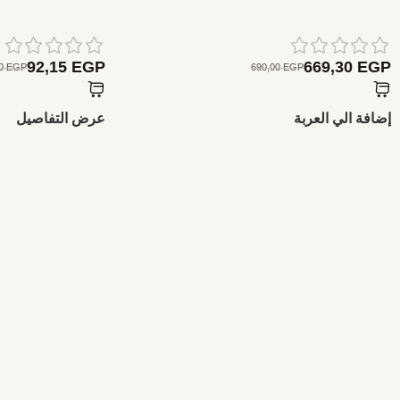
بيعت كلها
92,15
EGP
669,30
EGP
00
EGP
690,00
EGP
إضافة الي العربة
عرض التفاصيل