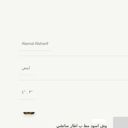
Alamal Alsharif
ابيض
"٤
,
"٣
كوع سينات
وش اسود مط ب اطار سانشي