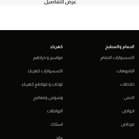
عرض التفاصيل
الحمام والمطبخ
كهرباء
اكسسوارات الحمام
مواسير و خراطيم
البانيوهات
اكسسوارات كهرباء
خلاطات
لوحات و قواطع كهرباء
الدش
وشوش ومفاتيح
احواض
البواطات
مرحاض
اسلاك
برايز