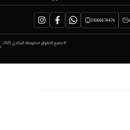
01066674474
© جميع الحقوق محفوظة اليكادي 2025 .
م
إضافة الي العربة