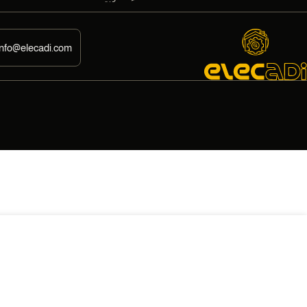
info@elecadi.com
574,00
EGP
زر جرس بلوحة مضاءة فلات ساس
EGP
545,30