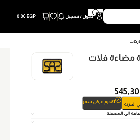
دخول / تسجيل
EGP
0,00
اركات
 مضاءة فلات
545,3
تقديم عرض سعر
ي العربة
افة الى المفضلة