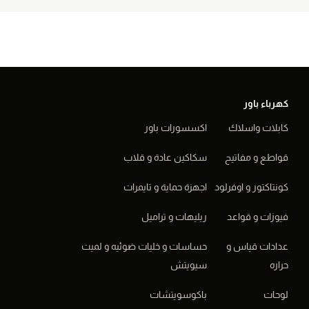
إضافة ال
كهرباء باور
كابلات واسلاك
اكسسورات باور
قواطع و مفاتيح
سكاكين عادة و قلاب
كونتاكتور و اوفرلود
اجهزة حماية و تايمرات
فيوزات و قواعد
ريليهات و تراميل
عدادات قياس و
حساسات و خليات ضوئيه و لميت
حراره
سيويتش
لوحات
باكوسويتشات