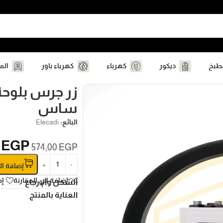
مطبخ
ديكور
كهرباء
كهرباء باور
الم
زر جرس بلوحة
ساس
البائع:
Elecadi
0
EGP
574,00
EGP
إضافة ال
إضافة الي المقارنة
إض
الشحن والإرجاع
العناية بالمنتج