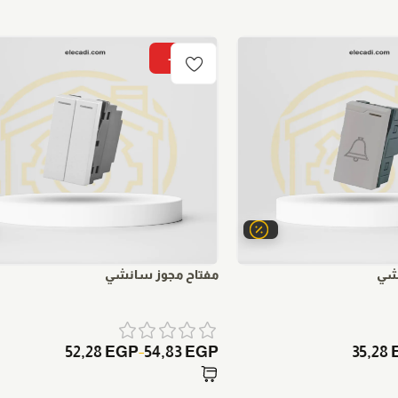
-15%
شي
مفتاح مجوز سانشي
52,28
EGP
54,83
EGP
35,28
–