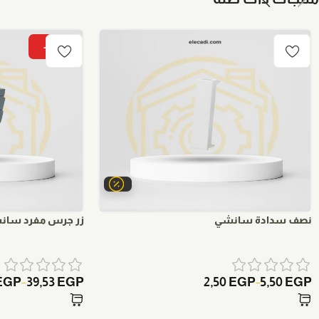
-15%
نصف سدادة سانشي
زر جرس مفرد سان
EGP
39,53
EGP
2,50
EGP
5,50
EGP
–
–