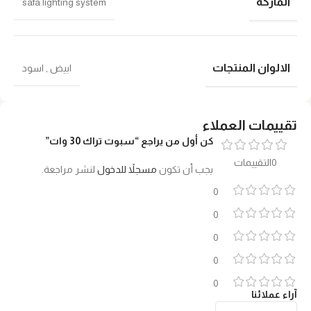
الماركة
safa lighting system
الالوان المنتجات
ابيض
,
اسود
تقييمات العملاء
كن أول من يراجع “سبوت تراك 30 وات”
0التقييمات
يجب أن تكون
مسجلاً للدخول
لنشر مراجعة.
0
0
0
0
0
آراء عملائنا