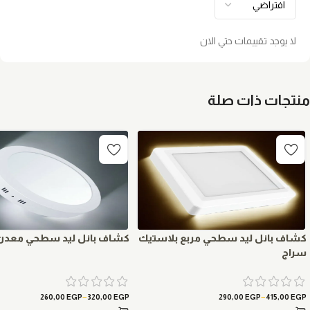
لا يوجد تقييمات حتي الان
منتجات ذات صلة
كشاف بانل ليد سطحي مربع بلاستيك
كشاف بانل ليد سطحي معدن
سراج
–
–
260,00
EGP
320,00
EGP
290,00
EGP
415,00
EGP