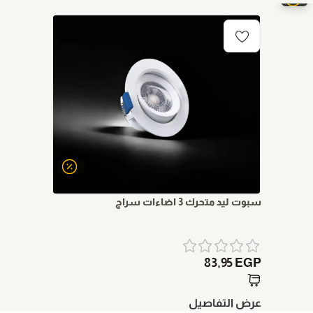
سبوت ليد متحرك 3 اضاءات سراج
لمبه اسبو
00
EGP
83,95
EGP
عرض التفاصيل
عرض الت