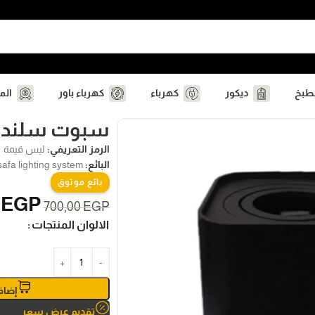
مطبخ
ديكور
كهرباء
كهرباء باور
الم
ا
سبوت سلندر 
الرمز التعريفي:
ليس قيمة
البائع:
safa lighting system
بائع موثوق
0
EGP
700,00
EGP
الالوان المنتجات
إضاف
تقديم عرض سعر