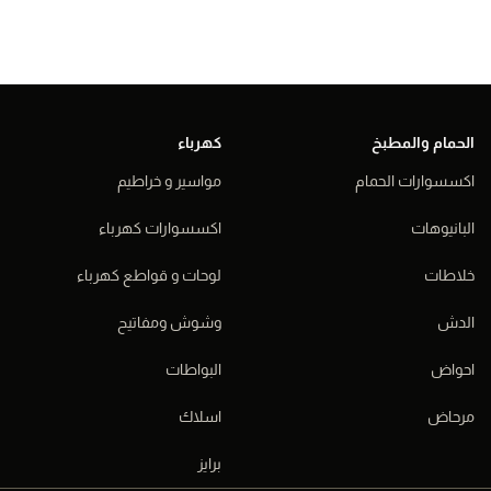
الحمام والمطبخ
كهرباء
اكسسوارات الحمام
مواسير و خراطيم
البانيوهات
اكسسوارات كهرباء
خلاطات
لوحات و قواطع كهرباء
الدش
وشوش ومفاتيح
احواض
البواطات
مرحاض
اسلاك
برايز