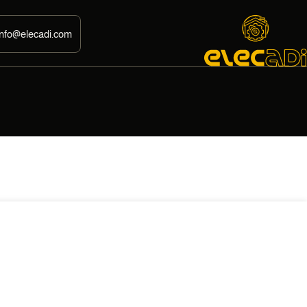
info@elecadi.com
700,00
EGP
سبوت سلندر فارغ صفا
EGP
679,00
حدد الخيارات