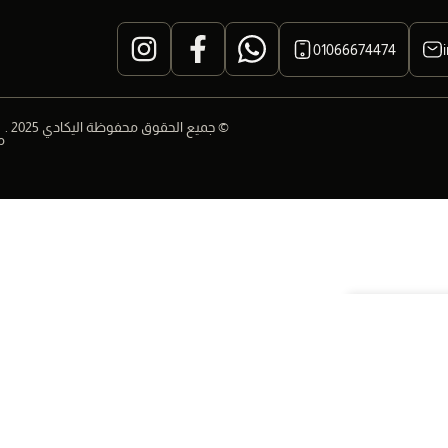
01066674474
© جميع الحقوق محفوظة اليكادي 2025 .
م