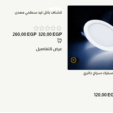
كشاف بانل ليد سطحي معدن
260,00
EGP
320,00
EGP
–
عرض التفاصيل
استيك سراج دائري
120,00
E