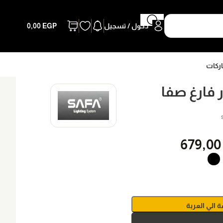
دخول / تسجيل
EGP
0,00
اركات
فارغ صفا
679,0
ة الي العربة