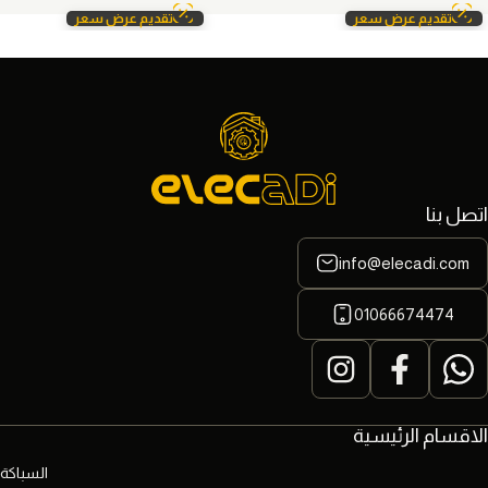
تقديم عرض سعر
تقديم عرض سعر
اتصل بنا
info@elecadi.com
01066674474
الاقسام الرئيسية
السباكة