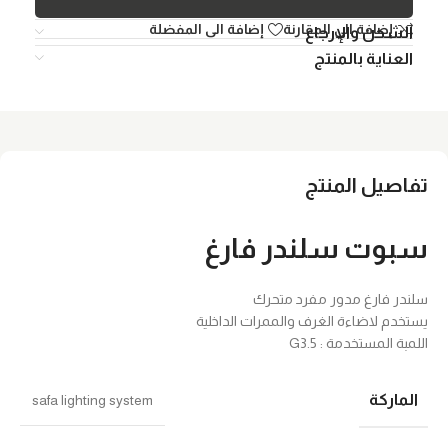
إضافة الي المقارنة
إضافة الى المفضلة
الشحن والإرجاع
العناية بالمنتج
تفاصيل المنتج
سبوت سلندر فارغ
سلندر فارغ مدور مفرد متحرك
يستخدم لاضاءة الغرف والممرات الداخلية
اللمبة المستخدمة : G3.5
الماركة
safa lighting system