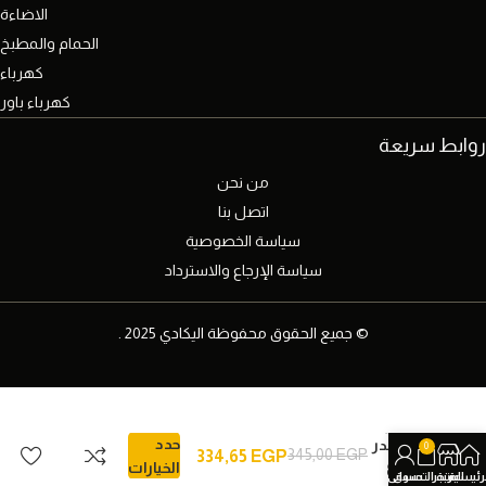
الاضاءة
الحمام والمطبخ
كهرباء
كهرباء باور
روابط سريعة
من نحن
اتصل بنا
سياسة الخصوصية
سياسة الإرجاع والاسترداد
© جميع الحقوق محفوظة اليكادي 2025 .
سبوت
حدد
سلندر
0
345,00
EGP
334,65
EGP
فارغ
الخيارات
رئيسية
المتجر
عربة التسوق
حسابي