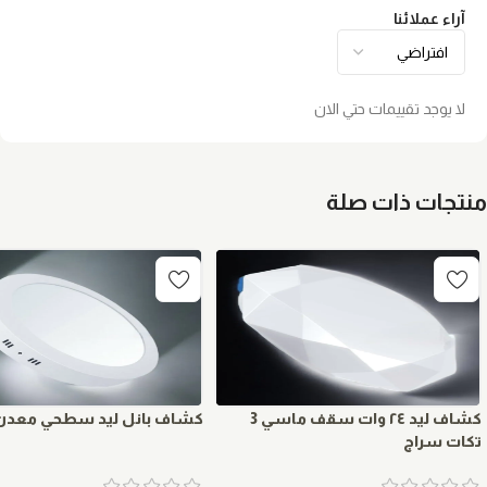
آراء عملائنا
لا يوجد تقييمات حتي الان
منتجات ذات صلة
كشاف ليد ٢٤ وات سقف ماسي 3
كشاف بانل ليد سطحي معدن
تكات سراج