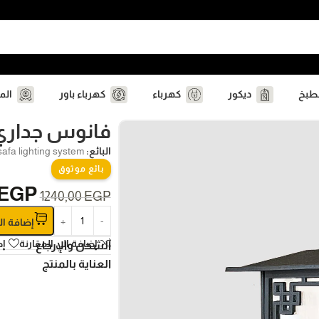
مطبخ
ديكور
كهرباء
كهرباء باور
الم
ا
فانوس جداري
البائع:
safa lighting system
بائع موثوق
EGP
1240,00
EGP
إضافة ال
إضافة الي المقارنة
إض
الشحن والإرجاع
العناية بالمنتج