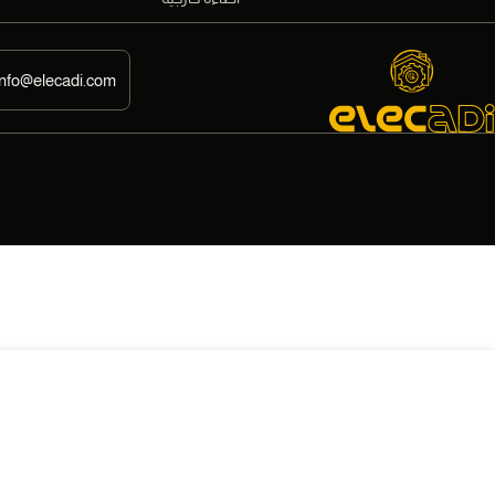
info@elecadi.com
1240,00
EGP
فانوس جداري صفا
EGP
1202,80
إضاف