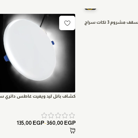
كشاف بانل ليد ويفيت غاطس دائري سر
135,00
EGP
360,00
EGP
–