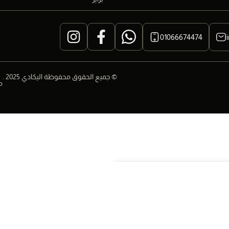
01066674474
© جميع الحقوق محفوظة اليكادي 2025 .
م
ة الي العربة