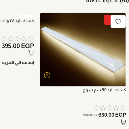
منتجات ذات صلة
-5%
كشاف ليد ٢٤ وات سقف مشروم 3 تكات سراج
395,00
EGP
إضافة الي العربة
كشاف ليد 90 سم سراج
380,00
EGP
400,00
EGP