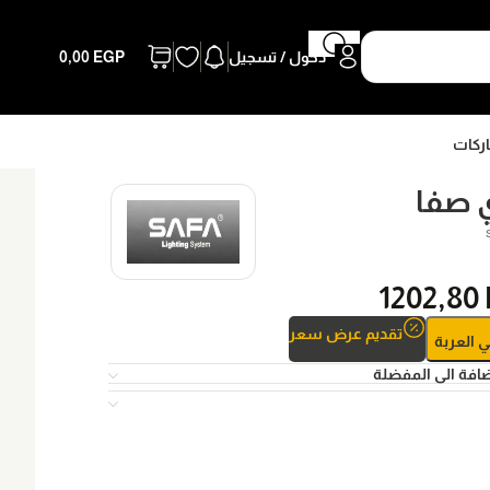
دخول / تسجيل
EGP
0,00
اركات
 صفا
1202,80
تقديم عرض سعر
ي العربة
افة الى المفضلة