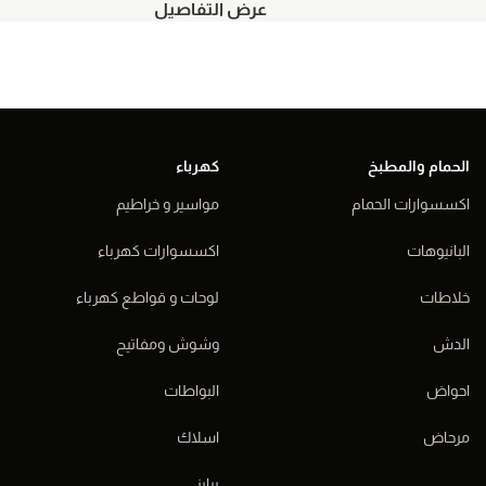
عرض التفاصيل
الحمام والمطبخ
كهرباء
اكسسوارات الحمام
مواسير و خراطيم
البانيوهات
اكسسوارات كهرباء
خلاطات
لوحات و قواطع كهرباء
الدش
وشوش ومفاتيح
احواض
البواطات
مرحاض
اسلاك
برايز