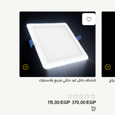
بانل ليد
00
EGP
عرض الت
اج
كشاف بانل ليد دخلي مربع بلاستيك
115,00
EGP
370,00
EGP
–